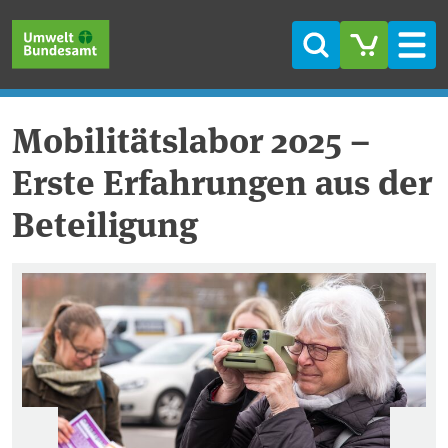
Direkt zum Inhalt
Direkt zum Hauptmenü
Direkt zur Fußzeile
Suche
Men
Mobilitätslabor 2025 –
Erste Erfahrungen aus der
Beteiligung
Vorherige
Wei