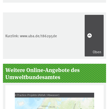
Kurzlink:
www.uba.de/t86295de
Oben
Seitenleiste
Weitere Online-Angebote des
Umweltbundesamtes