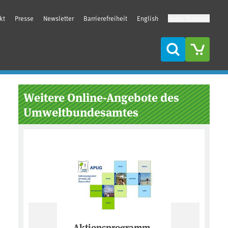
kt
Presse
Newsletter
Barrierefreiheit
English
Hoher Kontrast
Suche
Seitenleiste
Weitere Online-Angebote des
Umweltbundesamtes
Vorherige
Weiter
zeichen
Aktionsprogramm
Data Cube