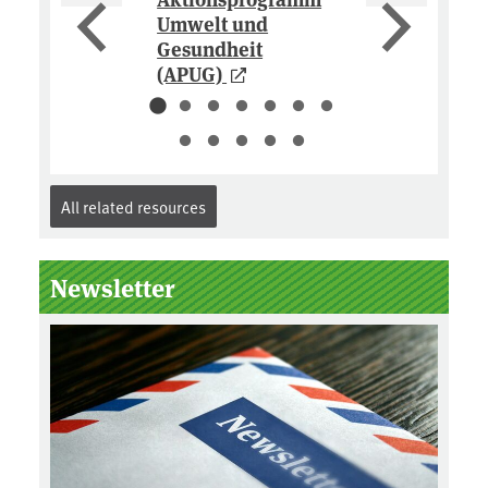
r Engel”
Umwelt und
Gesundheit
(APUG)
All related resources
Newsletter