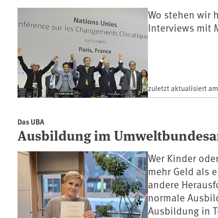
Wo stehen wir 
Interviews mit 
zuletzt aktualisiert a
Das UBA
Ausbildung im Umweltbundesamt
Wer Kinder oder
mehr Geld als 
andere Herausfo
normale Ausbil
Ausbildung in T