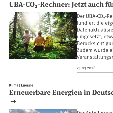
UBA-CO₂-Rechner: Jetzt auch fü
Der UBA-CO₂-Rec
fundiert die eig
Datenaktualisi
umgesetzt, etw
Berücksichtigun
Zudem wurde ei
Veranstaltungs
25.03.2026
Klima | Energie
Erneuerbare Energien in Deuts
Der Anteil erne