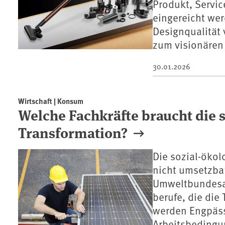
Produkt, Servi
eingereicht we
Designqualität 
zum visionären
30.01.2026
Wirtschaft | Konsum
Welche Fachkräfte braucht die 
Transformation?
Die sozial-ökol
nicht umsetzbar
Umweltbundesam
berufe, die die 
werden Engpäss
Arbeitsbedingu