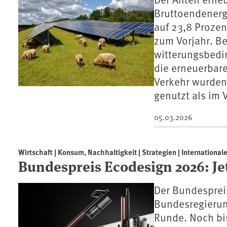
Bruttoendenergi
auf 23,8 Prozen
zum Vorjahr. B
witterungsbedi
die erneuerbar
Verkehr wurden
genutzt als im V
05.03.2026
Wirtschaft | Konsum, Nachhaltigkeit | Strategien | International
Bundespreis Ecodesign 2026: J
Der Bundesprei
Bundesregierung
Runde. Noch bi