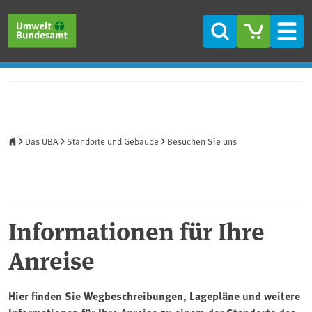
Direkt zum Inhalt
Direkt zum Hauptmenü
Direkt zur Fußzeile
Suche
Men
Startseite
Das UBA
Standorte und Gebäude
Besuchen Sie uns
Informationen für Ihre
Anreise
Hier finden Sie Wegbeschreibungen, Lagepläne und weitere