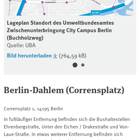
Lageplan Standort des Umweltbundesamtes
La
Zwischenunterbringung City Campus Berlin
Zw
(Buchholzweg)
(B
Quelle: UBA
Qu
Bild herunterladen
(764,59 kB)
Bi
Berlin-Dahlem (Corrensplatz)
Corrensplatz 1, 14195 Berlin
In fußläufiger Entfernung befinden sich die Bushaltestellen
Ehrenbergstraße, Unter den Eichen / Drakestraße und Von-
Laue-Straße. In etwas weiterer Entfernung befinden sich