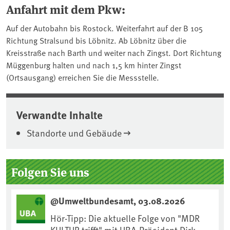
Anfahrt mit dem Pkw:
Auf der Autobahn bis Rostock. Weiterfahrt auf der B 105
Richtung Stralsund bis Löbnitz. Ab Löbnitz über die
Kreisstraße nach Barth und weiter nach Zingst. Dort Richtung
Müggenburg halten und nach 1,5 km hinter Zingst
(Ortsausgang) erreichen Sie die Messstelle.
Verwandte Inhalte
Standorte und Gebäude
Seitenleiste
Folgen Sie uns
@Umweltbundesamt, 03.08.2026
Hör-Tipp: Die aktuelle Folge von "MDR
KULTUR trifft" mit UBA-Präsident Dirk