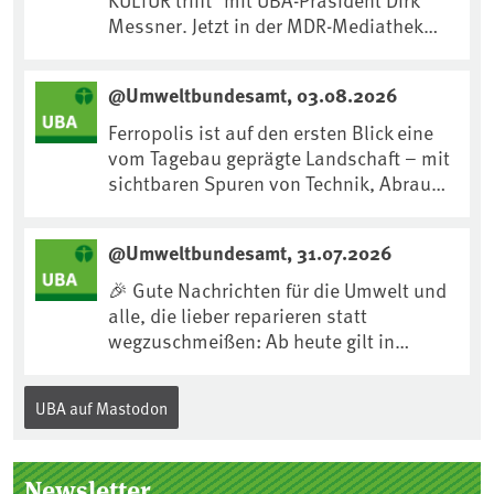
Messner. Jetzt in der MDR-Mediathek
nachhören:
https://www.mdr.de/kultur/podcast/tri
@Umweltbundesamt, 03.08.2026
fft/dirk-messner-audio-100.html
Ferropolis ist auf den ersten Blick eine
vom Tagebau geprägte Landschaft – mit
sichtbaren Spuren von Technik, Abraum
& tiefgreifenden Eingriffen in den Boden.
Doch diese Landschaft erzählt mehr als
@Umweltbundesamt, 31.07.2026
nur ihre bergbauliche Vergangenheit.
Hier lässt sich beobachten, wie sich aus
🎉 Gute Nachrichten für die Umwelt und
Kippenflächen lebendige Böden
alle, die lieber reparieren statt
entwickeln, Pflanzen Fuß fassen & neue
wegzuschmeißen: Ab heute gilt in
Lebensräume entstehen....
Deutschland für viele Elektrogeräte das
„Recht auf Reparatur“.Demnach müssen
UBA auf Mastodon
Hersteller allen Verbraucher*innen für
die folgenden Produkte – soweit
technisch möglich – nach Ablauf der
Newsletter
Gewährleistungsfrist Reparaturen zu