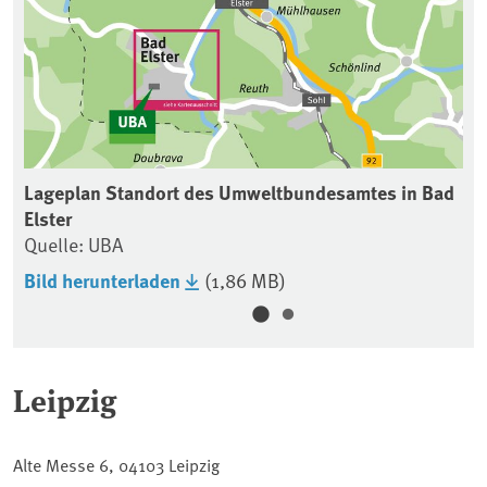
ad
Lageplan Standort des Umweltbundesamtes in Bad
La
Elster
Els
Quelle: UBA
Qu
Bild herunterladen
(1,86 MB)
Bi
Leipzig
Alte Messe 6, 04103 Leipzig