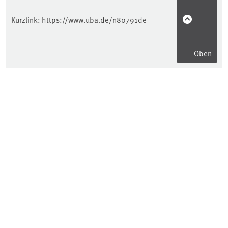
Kurzlink:
https://www.uba.de/n80791de
Oben
Informationen für...
Verbraucher*innen
Wissenschaft
Unternehmen
Behörden
Bildung
Kinder & Jugendliche