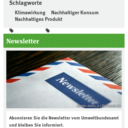
Schlagworte
Klimawirkung
Nachhaltiger Konsum
Nachhaltiges Produkt
Seitenleiste
Newsletter
Quelle: maria_a / Photocase.de
Abonnieren Sie die Newsletter vom Umweltbundesamt
und bleiben Sie informiert.