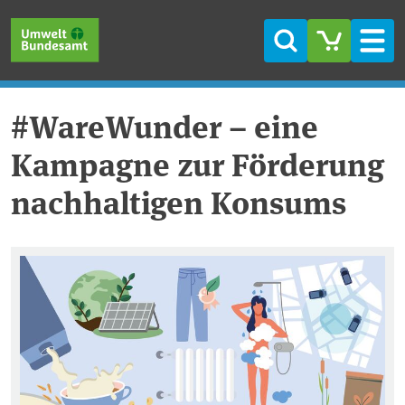
Direkt zum Inhalt
Direkt zum Hauptmenü
Direkt zur Fußzeile
Suche
Men
#WareWunder – eine
Kampagne zur Förderung
nachhaltigen Konsums