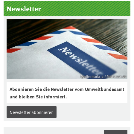
Seitenleiste
Newsletter
Quelle: maria_a / Photocase.de
Abonnieren Sie die Newsletter vom Umweltbundesamt
und bleiben Sie informiert.
Newsletter abonnieren