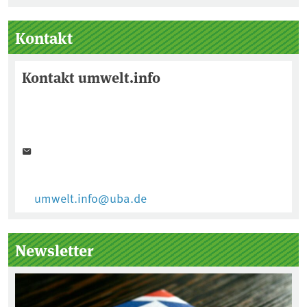
Seitenleiste
Kontakt
Kontakt umwelt.info
umwelt.info@uba.de
Newsletter