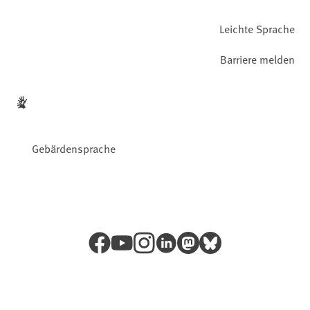
Leichte Sprache
Barriere melden
Gebärdensprache
Facebook
YouTube
Instagram
LinkedIn
Mastodon
Bluesky