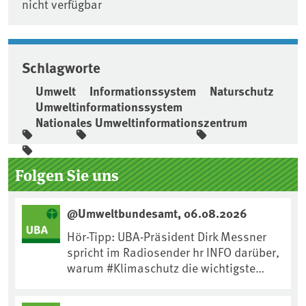
nicht verfügbar
Schlagworte
Umwelt
Informationssystem
Naturschutz
Umweltinformationssystem
Nationales Umweltinformationszentrum
Seitenleiste
Folgen Sie uns
@Umweltbundesamt, 06.08.2026
Hör-Tipp: UBA-Präsident Dirk Messner
spricht im Radiosender hr INFO darüber,
warum #Klimaschutz die wichtigste
Maßnahme gegen #Hitze ist und wie wir
uns an Klimafolgen anpassen können: