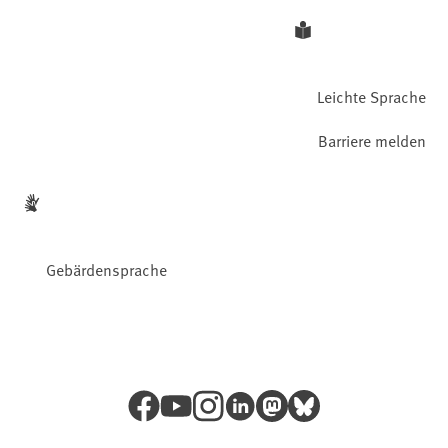
Leichte Sprache
Barriere melden
Gebärdensprache
Facebook
YouTube
Instagram
LinkedIn
Mastodon
Bluesky