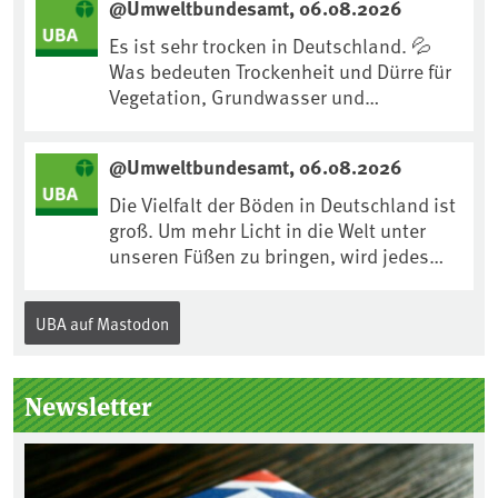
@Umweltbundesamt, 06.08.2026
https://www.ardsounds.de/episode/urn
:ard:episode:0e7cf1c4b819c26d/
Es ist sehr trocken in Deutschland. 💦
Was bedeuten Trockenheit und Dürre für
Vegetation, Grundwasser und
Landwirtschaft? Ist das bereits der
Klimawandel? Und wie können wir uns
@Umweltbundesamt, 06.08.2026
anpassen?🤔Antworten auf diese und
weitere Fragen auf unserer Webseite:
Die Vielfalt der Böden in Deutschland ist
www.uba.de/trockenheit #Trockenheit
groß. Um mehr Licht in die Welt unter
#Klimawandel
unseren Füßen zu bringen, wird jedes
Jahr am 5. Dezember, dem
Internationalen Tag des Bodens, der
UBA auf Mastodon
„Boden des Jahres“ vorgestellt. Das UBA
unterstützt die Aktion. Wer sitzt im
Kuratorium, wie wird der Boden des
Newsletter
Jahres ausgewählt und was passiert
eigentlich während eines solchen
Bodenjahres? Infos dazu gibt es im
aktuellen Podcast „Soilcast“. Jetzt