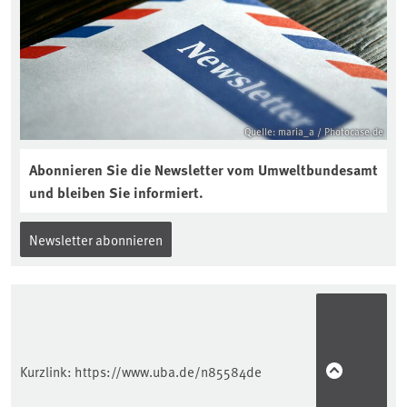
reinhören:
https://soilcast.de/interview/sc202-
interview-die-kuer-der-krume/
Quelle: maria_a / Photocase.de
Abonnieren Sie die Newsletter vom Umweltbundesamt
und bleiben Sie informiert.
Newsletter abonnieren
Kurzlink:
https://www.uba.de/n85584de