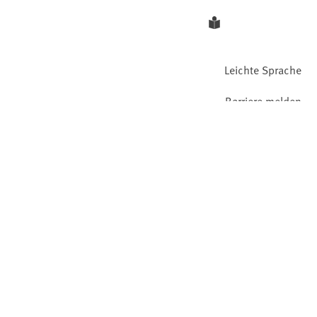
Leichte Sprache
Barriere melden
Gebärdensprache
Facebook
YouTube
Instagram
LinkedIn
Mastodon
Bluesky