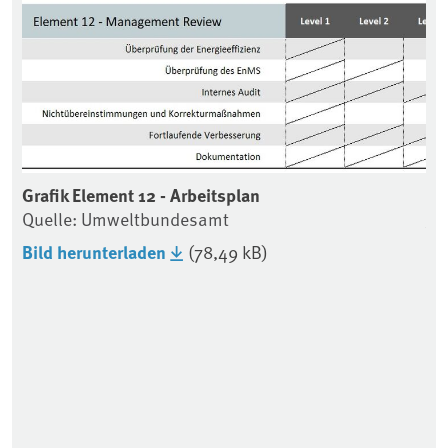
Grafik Element 12 - Arbeitsplan
Gr
Quelle: Umweltbundesamt
Ja
Qu
Bild herunterladen
(78,49 kB)
Bi
Do
(2