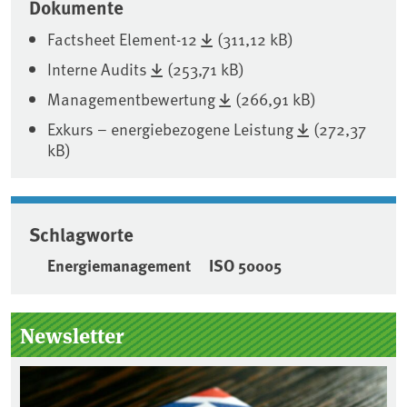
Dokumente
Factsheet Element-12
(311,12 kB)
Interne Audits
(253,71 kB)
Managementbewertung
(266,91 kB)
Exkurs – energiebezogene Leistung
(272,37
kB)
Schlagworte
Energiemanagement
ISO 50005
Seitenleiste
Newsletter