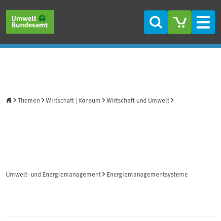
Direkt zum Inhalt
Direkt zum Hauptmenü
Direkt zur Fußzeile
Suche
Men
Startseite
Themen
Wirtschaft | Konsum
Wirtschaft und Umwelt
Umwelt- und Energiemanagement
Energiemanagementsysteme