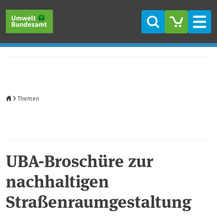
Direkt zum Inhalt
Direkt zum Hauptmenü
Direkt zur Fußzeile
Suche
Men
Startseite
Themen
UBA-Broschüre zur
nachhaltigen
Straßenraumgestaltung