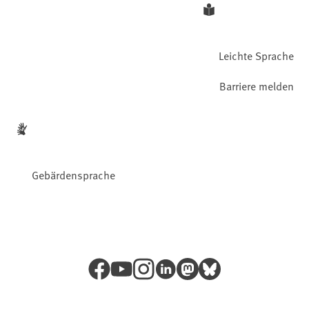
Leichte Sprache
Barriere melden
Gebärdensprache
Facebook
YouTube
Instagram
LinkedIn
Mastodon
Bluesky