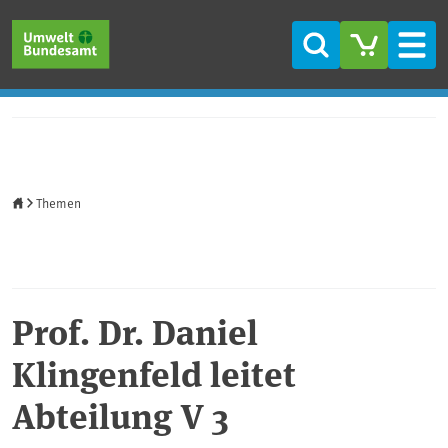
Direkt zum Inhalt
Direkt zum Hauptmenü
Direkt zur Fußzeile
Suche
Men
Startseite
Themen
Prof. Dr. Daniel
Klingenfeld leitet
Abteilung V 3