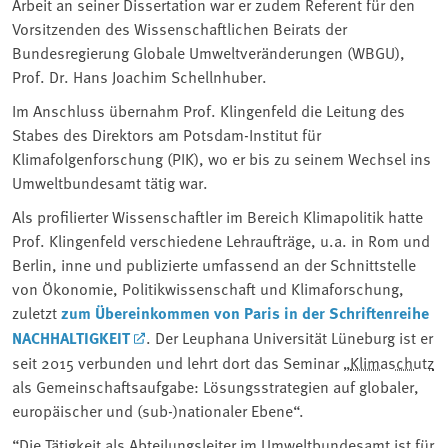
Arbeit an seiner Dissertation war er zudem Referent für den
Vorsitzenden des Wissenschaftlichen Beirats der
Bundesregierung Globale Umweltveränderungen (WBGU),
Prof. Dr. Hans Joachim Schellnhuber.
Im Anschluss übernahm Prof. Klingenfeld die Leitung des
Stabes des Direktors am Potsdam-Institut für
Klimafolgenforschung (PIK), wo er bis zu seinem Wechsel ins
Umweltbundesamt tätig war.
Als profilierter Wissenschaftler im Bereich Klimapolitik hatte
Prof. Klingenfeld verschiedene Lehraufträge, u.a. in Rom und
Berlin, inne und publizierte umfassend an der Schnittstelle
von Ökonomie, Politikwissenschaft und Klimaforschung,
zuletzt
zum Übereinkommen von Paris in der Schriftenreihe
NACHHALTIGKEIT
. Der Leuphana Universität Lüneburg ist er
seit 2015 verbunden und lehrt dort das Seminar „
Klimaschutz
als Gemeinschaftsaufgabe: Lösungsstrategien auf globaler,
europäischer und (sub-)nationaler Ebene“.
“Die Tätigkeit als Abteilungsleiter im Umweltbundesamt ist für