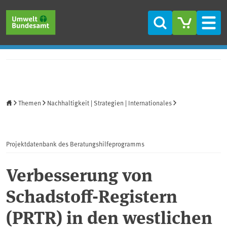
Direkt zum Inhalt
Direkt zum Hauptmenü
Direkt zur Fußzeile
Suche
Men
Startseite
Themen
Nachhaltigkeit | Strategien | Internationales
Projektdatenbank des Beratungshilfeprogramms
Verbesserung von
Schadstoff-Registern
(PRTR) in den westlichen