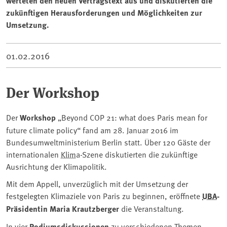
werteten den neuen Vertragstext aus und diskutierten die
zukünftigen Herausforderungen und Möglichkeiten zur
Umsetzung.
01.02.2016
Der Workshop
Der
Workshop
„Beyond COP 21: what does Paris mean for
future climate policy“ fand am 28. Januar 2016 im
Bundesumweltministerium Berlin statt. Über 120 Gäste der
internationalen
Klima
-Szene diskutierten die zukünftige
Ausrichtung der Klimapolitik.
Mit dem Appell, unverzüglich mit der Umsetzung der
festgelegten Klimaziele von Paris zu beginnen, eröffnete
UBA
-
Präsidentin Maria Krautzberger
die Veranstaltung.
In vier
Podiumsdiskussionen
zu verschiedenen Themen