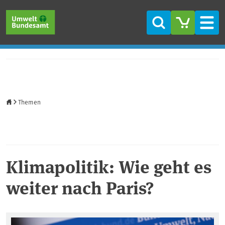
Direkt zum Inhalt
Direkt zum Hauptmenü
Direkt zur Fußzeile
Suche
Men
Startseite
Themen
Klimapolitik: Wie geht es
weiter nach Paris?