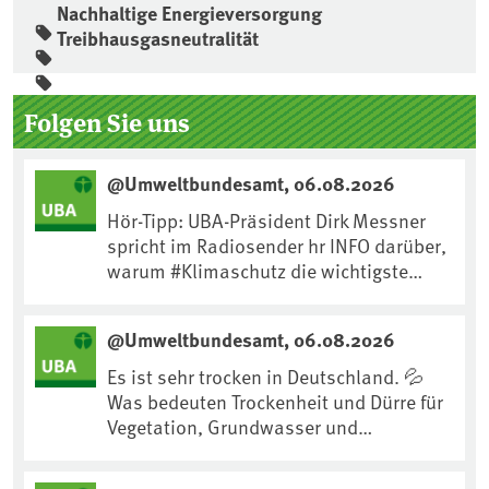
Nachhaltige Energieversorgung
Treibhausgasneutralität
Seitenleiste
Folgen Sie uns
@Umweltbundesamt, 06.08.2026
Hör-Tipp: UBA-Präsident Dirk Messner
spricht im Radiosender hr INFO darüber,
warum #Klimaschutz die wichtigste
Maßnahme gegen #Hitze ist und wie wir
uns an Klimafolgen anpassen können:
@Umweltbundesamt, 06.08.2026
https://www.ardsounds.de/episode/urn
:ard:episode:0e7cf1c4b819c26d/
Es ist sehr trocken in Deutschland. 💦
Was bedeuten Trockenheit und Dürre für
Vegetation, Grundwasser und
Landwirtschaft? Ist das bereits der
Klimawandel? Und wie können wir uns