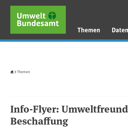
Direkt zum Inhalt
Direkt zum Hauptmenü
Direkt zur Fußzeile
Themen
Date
Startseite
Themen
Info-Flyer: Umweltfreund
Beschaffung