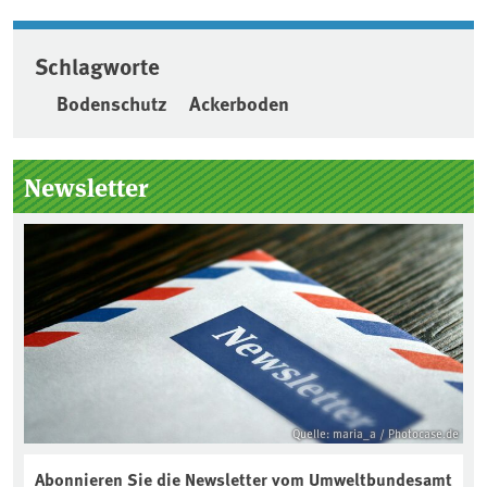
Schlagworte
Bodenschutz
Ackerboden
Seitenleiste
Newsletter
Quelle: maria_a / Photocase.de
Abonnieren Sie die Newsletter vom Umweltbundesamt