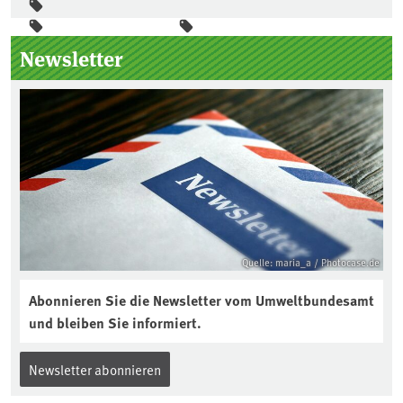
Seitenleiste
Newsletter
Quelle: maria_a / Photocase.de
Abonnieren Sie die Newsletter vom Umweltbundesamt
und bleiben Sie informiert.
Newsletter abonnieren