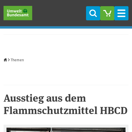
Direkt zum Inhalt
Direkt zum Hauptmenü
Direkt zur Fußzeile
Suche
Men
Startseite
Themen
Ausstieg aus dem
Flammschutzmittel HBCD