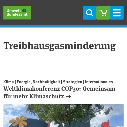
Direkt zum Inhalt
Direkt zum Hauptmenü
Direkt zur Fußzeile
Suche
Men
Treibhausgasminderung
Klima | Energie, Nachhaltigkeit | Strategien | Internationales
Weltklimakonferenz COP30: Gemeinsam
für mehr Klimaschutz