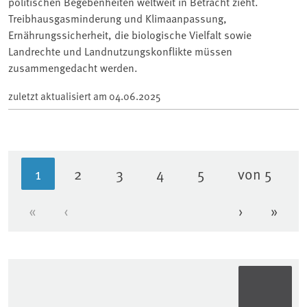
politischen Begebenheiten weltweit in Betracht zieht.
Treibhausgasminderung und Klimaanpassung,
Ernährungssicherheit, die biologische Vielfalt sowie
Landrechte und Landnutzungskonflikte müssen
zusammengedacht werden.
zuletzt aktualisiert am
04.06.2025
1
2
3
4
5
von 5
Aktuelle Seite
Seite
Seite
Seite
Seite
«
‹
›
»
Erste Seite
Vorherige Seite
Nächste Se
Letzt