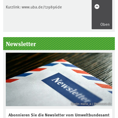
Kurzlink:
www.uba.de/t29896de
Oben
Seitenleiste
Newsletter
Quelle: maria_a / Photocase.de
Abonnieren Sie die Newsletter vom Umweltbundesamt