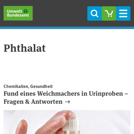
Direkt zum Inhalt
Direkt zum Hauptmenü
Direkt zur Fußzeile
Suche
Men
Phthalat
Chemikalien, Gesundheit
Fund eines Weichmachers in Urinproben –
Fragen & Antworten