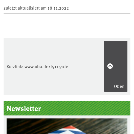
zuletzt aktualisiert am
18.11.2022
Kurzlink:
www.uba.de/t51151de
Oben
Seitenleiste
Newsletter