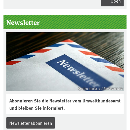
Oben
Seitenleiste
Newsletter
Quelle: maria_a / Photocase.de
Abonnieren Sie die Newsletter vom Umweltbundesamt
und bleiben Sie informiert.
Newsletter abonnieren