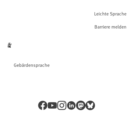
Leichte Sprache
Barriere melden
Gebärdensprache
Facebook
YouTube
Instagram
LinkedIn
Mastodon
Bluesky