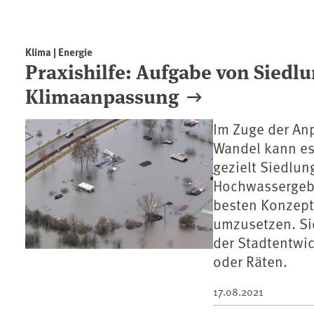
Klima | Energie
Praxishilfe: Aufgabe von Siedl
Klimaanpassung
Im Zuge der An
Wandel kann es
gezielt Siedlun
Hochwassergebi
besten Konzept
umzusetzen. Si
der Stadtentwi
oder Räten.
17.08.2021