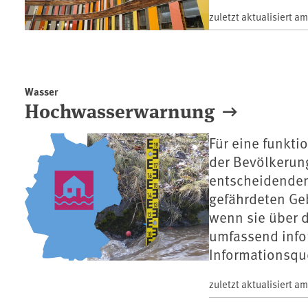
zuletzt aktualisiert a
Wasser
Hochwasserwarnung
Für eine funkti
der Bevölkerun
entscheidender
gefährdeten Ge
wenn sie über 
umfassend infor
Informationsqu
zuletzt aktualisiert a