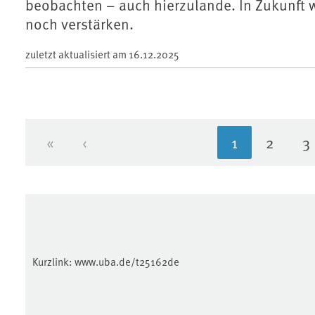
beobachten – auch hierzulande. In Zukunft 
noch verstärken.
zuletzt aktualisiert am
16.12.2025
«
‹
1
2
3
Erste Seite
Vorherige Seite
Aktuelle Sei
Seite
S
Kurzlink:
www.uba.de/t25162de