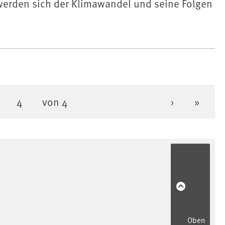
werden sich der Klimawandel und seine Folgen
4
von 4
›
»
te
eite
Seite
Nächste Se
Letzte
Oben