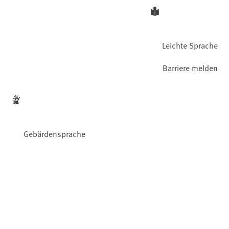
Leichte Sprache
Barriere melden
Gebärdensprache
Facebook
YouTube
Instagram
LinkedIn
Mastodon
Bluesky