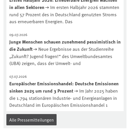
reinhören:
in allen Sektoren
Im ersten Halbjahr 2026 stammten
https://soilcast.de/interview/sc202-
rund 57 Prozent des in Deutschland genutzten Stroms
interview-die-kuer-der-krume/
aus erneuerbaren Energien. Das
09.07.2026
Junge Menschen schauen zunehmend pessimistisch in
die Zukunft
Neue Ergebnisse aus der Studienreihe
„Zukunft? Jugend fragen!“ des Umweltbundesamtes
(UBA) zeigen, dass der Umwelt- und
07.07.2026
Europäischer Emissionshandel: Deutsche Emissionen
sinken 2025 um rund 3 Prozent
Im Jahr 2025 haben
die 1.794 stationären Industrie- und Energieanlagen in
Deutschland im Europäischen Emissionshandel 1
Alle Pressemitteilungen