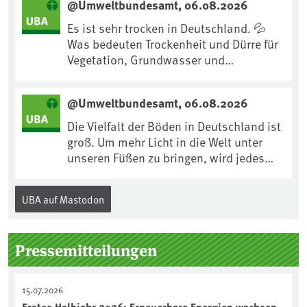
@Umweltbundesamt, 06.08.2026
https://www.ardsounds.de/episode/urn
:ard:episode:0e7cf1c4b819c26d/
Es ist sehr trocken in Deutschland. 💦
Was bedeuten Trockenheit und Dürre für
Vegetation, Grundwasser und
Landwirtschaft? Ist das bereits der
Klimawandel? Und wie können wir uns
@Umweltbundesamt, 06.08.2026
anpassen?🤔Antworten auf diese und
weitere Fragen auf unserer Webseite:
Die Vielfalt der Böden in Deutschland ist
www.uba.de/trockenheit #Trockenheit
groß. Um mehr Licht in die Welt unter
#Klimawandel
unseren Füßen zu bringen, wird jedes
Jahr am 5. Dezember, dem
Internationalen Tag des Bodens, der
UBA auf Mastodon
„Boden des Jahres“ vorgestellt. Das UBA
unterstützt die Aktion. Wer sitzt im
Kuratorium, wie wird der Boden des
Pressemitteilungen
Jahres ausgewählt und was passiert
eigentlich während eines solchen
Bodenjahres? Infos dazu gibt es im
15.07.2026
aktuellen Podcast „Soilcast“. Jetzt
Erstes Halbjahr 2026: Erneuerbare Energien wachsen