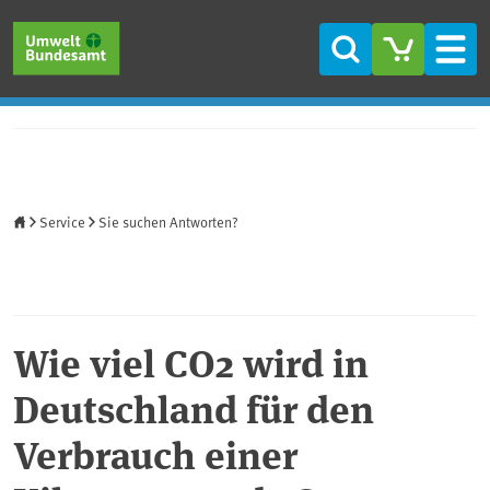
Direkt zum Inhalt
Direkt zum Hauptmenü
Direkt zur Fußzeile
Suche
Men
Startseite
Service
Sie suchen Antworten?
Wie viel CO2 wird in
Deutschland für den
Verbrauch einer