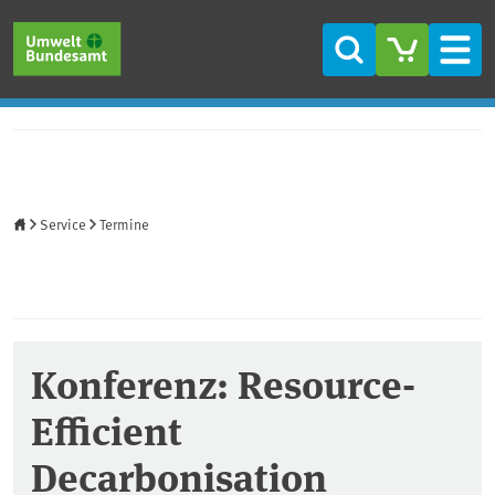
Direkt zum Inhalt
Direkt zum Hauptmenü
Direkt zur Fußzeile
Suche
Men
Startseite
Service
Termine
Konferenz: Resource-
Efficient
Decarbonisation