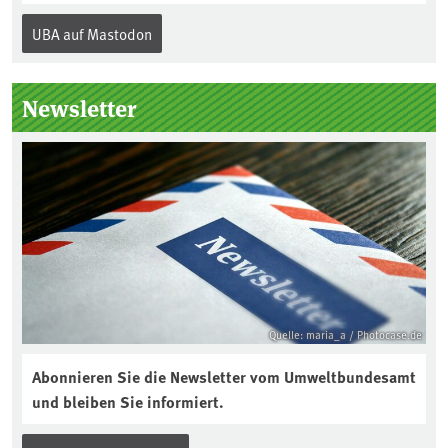
Internationalen Tag des Bodens, der
UBA auf Mastodon
„Boden des Jahres“ vorgestellt. Das UBA
unterstützt die Aktion. Wer sitzt im
Kuratorium, wie wird der Boden des
Newsletter
Jahres ausgewählt und was passiert
eigentlich während eines solchen
Bodenjahres? Infos dazu gibt es im
aktuellen Podcast „Soilcast“. Jetzt
reinhören:
https://soilcast.de/interview/sc202-
interview-die-kuer-der-krume/
Quelle: maria_a / Photocase.de
Abonnieren Sie die Newsletter vom Umweltbundesamt
und bleiben Sie informiert.