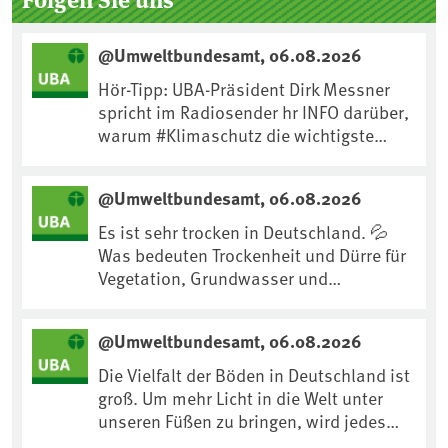
@Umweltbundesamt, 06.08.2026
Hör-Tipp: UBA-Präsident Dirk Messner
spricht im Radiosender hr INFO darüber,
warum #Klimaschutz die wichtigste
Maßnahme gegen #Hitze ist und wie wir
uns an Klimafolgen anpassen können:
@Umweltbundesamt, 06.08.2026
https://www.ardsounds.de/episode/urn
:ard:episode:0e7cf1c4b819c26d/
Es ist sehr trocken in Deutschland. 💦
Was bedeuten Trockenheit und Dürre für
Vegetation, Grundwasser und
Landwirtschaft? Ist das bereits der
Klimawandel? Und wie können wir uns
@Umweltbundesamt, 06.08.2026
anpassen?🤔Antworten auf diese und
weitere Fragen auf unserer Webseite:
Die Vielfalt der Böden in Deutschland ist
www.uba.de/trockenheit #Trockenheit
groß. Um mehr Licht in die Welt unter
#Klimawandel
unseren Füßen zu bringen, wird jedes
Jahr am 5. Dezember, dem