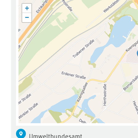
+
−
Umweltbundesamt