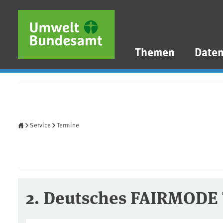
Direkt zum Inhalt
Direkt zum Hauptmenü
Direkt zur Fußzeile
Themen
Date
Startseite
Service
Termine
2. Deutsches FAIRMODE 