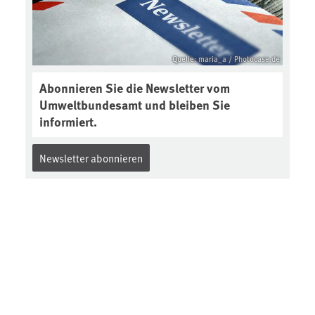
https://soilcast.de/interview/sc20
2-interview-die-kuer-der-krume/
Quelle: maria_a / Photocase.de
Abonnieren Sie die Newsletter vom
Umweltbundesamt und bleiben Sie
informiert.
Newsletter abonnieren