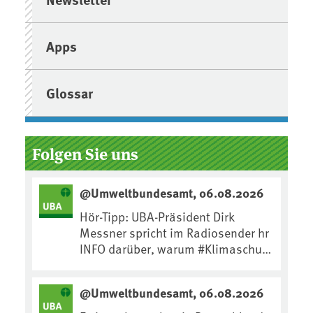
Apps
Glossar
Folgen Sie uns
@Umweltbundesamt, 06.08.2026
Hör-Tipp: UBA-Präsident Dirk
Messner spricht im Radiosender hr
INFO darüber, warum #Klimaschutz
die wichtigste Maßnahme gegen
#Hitze ist und wie wir uns an
@Umweltbundesamt, 06.08.2026
Klimafolgen anpassen können:
https://www.ardsounds.de/episod