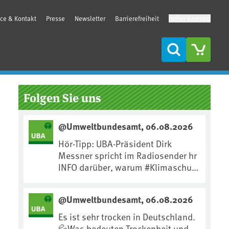
ice & Kontakt
Presse
Newsletter
Barrierefreiheit
Hoher Kontrast
Suche
Seitenleiste
Folgen Sie uns
@Umweltbundesamt, 06.08.2026
Hör-Tipp: UBA-Präsident Dirk
Messner spricht im Radiosender hr
INFO darüber, warum #Klimaschutz
die wichtigste Maßnahme gegen
#Hitze ist und wie wir uns an
@Umweltbundesamt, 06.08.2026
Klimafolgen anpassen können:
https://www.ardsounds.de/episod
Es ist sehr trocken in Deutschland.
e/urn:ard:episode:0e7cf1c4b819c2
💦Was bedeuten Trockenheit und