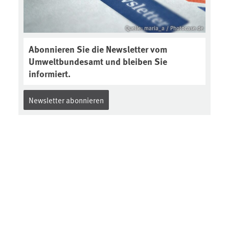
2-interview-die-kuer-der-krume/
Quelle: maria_a / Photocase.de
Abonnieren Sie die Newsletter vom
Umweltbundesamt und bleiben Sie
informiert.
Newsletter abonnieren