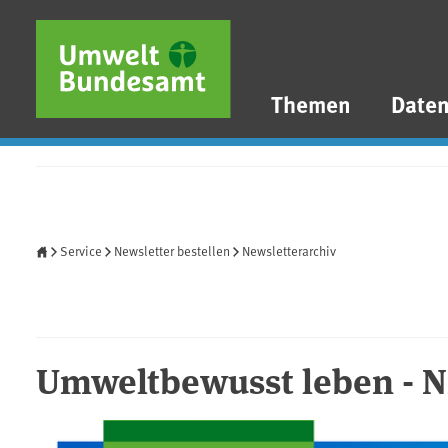
Direkt zum Inhalt
Direkt zum Hauptmenü
Direkt zur Fußzeile
Themen
Date
Startseite
Service
Newsletter bestellen
Newsletterarchiv
Umweltbewusst leben - Nr