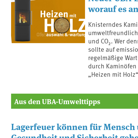
worauf es 
Knisterndes Kamin
umweltfreundlich
und CO₂. Wer den
sollte auf emiss
regelmäßige Wart
durch Kaminöfen r
„Heizen mit Holz“
Aus den UBA-Umwelttipps
Lagerfeuer können für Mensch 
Gesundheit und Sicherheit geh