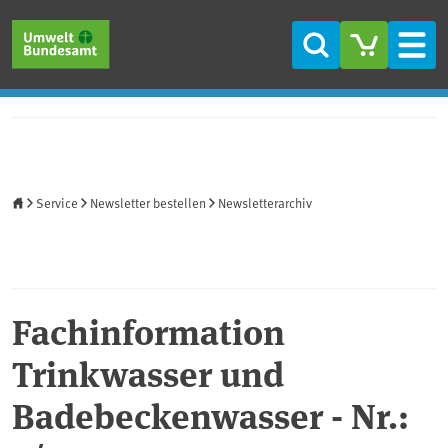
Direkt zum Inhalt
Direkt zum Hauptmenü
Direkt zur Fußzeile
Suche
Men
Startseite
Service
Newsletter bestellen
Newsletterarchiv
Fachinformation
Trinkwasser und
Badebeckenwasser - Nr.: