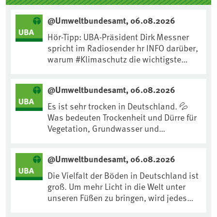
@Umweltbundesamt, 06.08.2026
Hör-Tipp: UBA-Präsident Dirk Messner
spricht im Radiosender hr INFO darüber,
warum #Klimaschutz die wichtigste
Maßnahme gegen #Hitze ist und wie wir
uns an Klimafolgen anpassen können:
@Umweltbundesamt, 06.08.2026
https://www.ardsounds.de/episode/urn
:ard:episode:0e7cf1c4b819c26d/
Es ist sehr trocken in Deutschland. 💦
Was bedeuten Trockenheit und Dürre für
Vegetation, Grundwasser und
Landwirtschaft? Ist das bereits der
Klimawandel? Und wie können wir uns
@Umweltbundesamt, 06.08.2026
anpassen?🤔Antworten auf diese und
weitere Fragen auf unserer Webseite:
Die Vielfalt der Böden in Deutschland ist
www.uba.de/trockenheit #Trockenheit
groß. Um mehr Licht in die Welt unter
#Klimawandel
unseren Füßen zu bringen, wird jedes
Jahr am 5. Dezember, dem