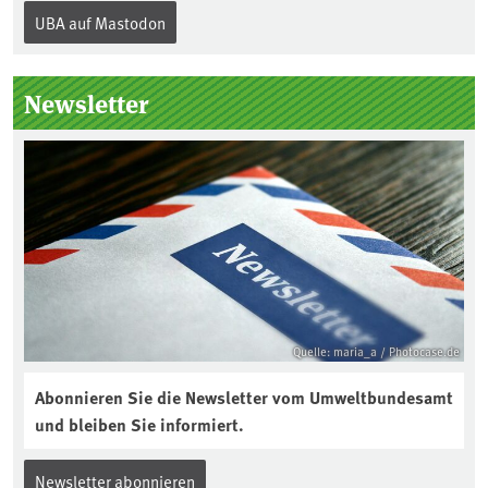
Internationalen Tag des Bodens, der
UBA auf Mastodon
„Boden des Jahres“ vorgestellt. Das UBA
unterstützt die Aktion. Wer sitzt im
Kuratorium, wie wird der Boden des
Newsletter
Jahres ausgewählt und was passiert
eigentlich während eines solchen
Bodenjahres? Infos dazu gibt es im
aktuellen Podcast „Soilcast“. Jetzt
reinhören:
https://soilcast.de/interview/sc202-
interview-die-kuer-der-krume/
Quelle: maria_a / Photocase.de
Abonnieren Sie die Newsletter vom Umweltbundesamt
und bleiben Sie informiert.
Newsletter abonnieren