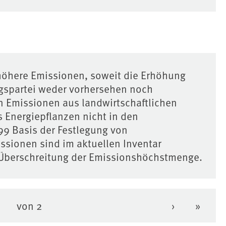
höhere Emissionen, soweit die Erhöhung
agspartei weder vorhersehen noch
n Emissionen aus landwirtschaftlichen
 Energiepflanzen nicht in den
99 Basis der Festlegung von
sionen sind im aktuellen Inventar
ie Überschreitung der Emissionshöchstmenge.
von 2
›
»
e Seite
eite
Nächste Se
Letzte