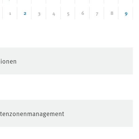
1
2
3
4
5
6
7
8
9
sionen
 Küstenzonenmanagement