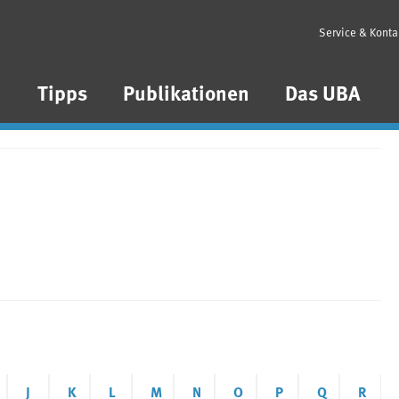
Service & Konta
n
Tipps
Publikationen
Das UBA
J
K
L
M
N
O
P
Q
R