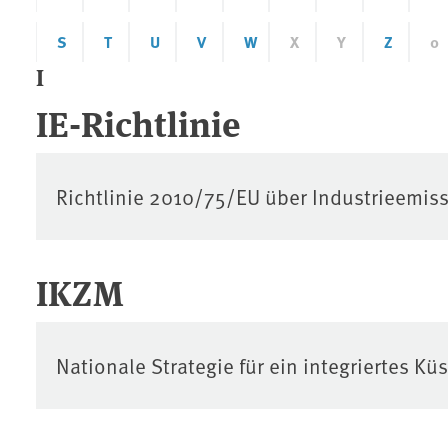
S
T
U
V
W
X
Y
Z
0
I
IE-Richtlinie
Richtlinie 2010/75/EU über Industrieemis
IKZM
Nationale Strategie für ein integriertes