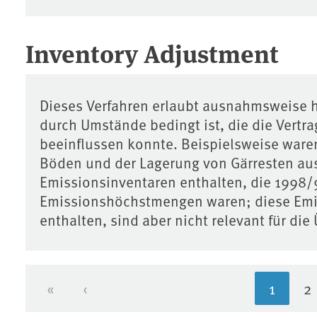
Inventory Adjustment
Dieses Verfahren erlaubt ausnahmsweise 
durch Umstände bedingt ist, die die Vertr
beeinflussen konnte. Beispielsweise ware
Böden und der Lagerung von Gärresten aus
Emissionsinventaren enthalten, die 1998/
Emissionshöchstmengen waren; diese Emis
enthalten, sind aber nicht relevant für d
«
‹
1
2
Erste Seite
Vorherige Seite
Aktuell
S