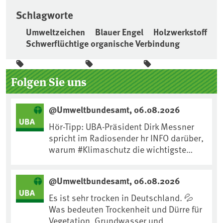
Schlagworte
Umweltzeichen
Blauer Engel
Holzwerkstoff
Schwerflüchtige organische Verbindung
Seitenleiste
Folgen Sie uns
@Umweltbundesamt, 06.08.2026
Hör-Tipp: UBA-Präsident Dirk Messner
spricht im Radiosender hr INFO darüber,
warum #Klimaschutz die wichtigste
Maßnahme gegen #Hitze ist und wie wir
uns an Klimafolgen anpassen können:
@Umweltbundesamt, 06.08.2026
https://www.ardsounds.de/episode/urn
:ard:episode:0e7cf1c4b819c26d/
Es ist sehr trocken in Deutschland. 💦
Was bedeuten Trockenheit und Dürre für
Vegetation, Grundwasser und