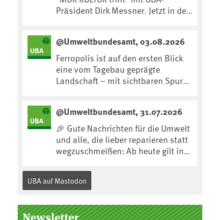
Präsident Dirk Messner. Jetzt in der
MDR-Mediathek nachhören:
https://www.mdr.de/kultur/podcas
@Umweltbundesamt, 03.08.2026
t/trifft/dirk-messner-audio-
100.html
Ferropolis ist auf den ersten Blick
eine vom Tagebau geprägte
Landschaft – mit sichtbaren Spuren
von Technik, Abraum &
tiefgreifenden Eingriffen in den
@Umweltbundesamt, 31.07.2026
Boden. Doch diese Landschaft
erzählt mehr als nur ihre
🎉 Gute Nachrichten für die Umwelt
bergbauliche Vergangenheit. Hier
und alle, die lieber reparieren statt
lässt sich beobachten, wie sich aus
wegzuschmeißen: Ab heute gilt in
Kippenflächen lebendige Böden
Deutschland für viele Elektrogeräte
entwickeln, Pflanzen Fuß fassen &
das „Recht auf
UBA auf Mastodon
neue Lebensräume entstehen....
Reparatur“.Demnach müssen
Hersteller allen Verbraucher*innen
für die folgenden Produkte – soweit
Newsletter
technisch möglich – nach Ablauf