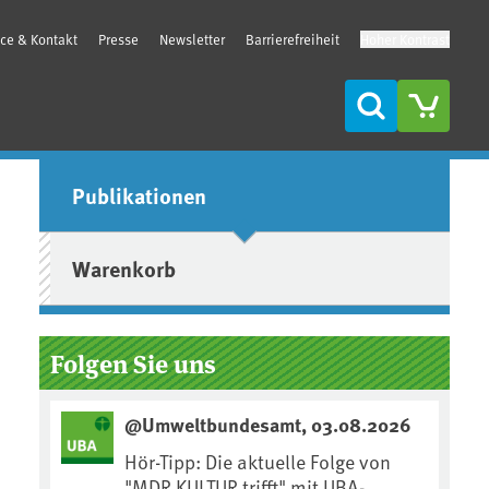
ice & Kontakt
Presse
Newsletter
Barrierefreiheit
Hoher Kontrast
Suche
Seitenleiste
Publikationen
Warenkorb
Folgen Sie uns
@Umweltbundesamt, 03.08.2026
Hör-Tipp: Die aktuelle Folge von
"MDR KULTUR trifft" mit UBA-