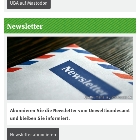
UBA auf Mastodon
„Boden des Jahres“ vorgestellt. Das UBA
unterstützt die Aktion. Wer sitzt im
Kuratorium, wie wird der Boden des
Newsletter
Jahres ausgewählt und was passiert
eigentlich während eines solchen
Bodenjahres? Infos dazu gibt es im
aktuellen Podcast „Soilcast“. Jetzt
reinhören:
https://soilcast.de/interview/sc202-
interview-die-kuer-der-krume/
Quelle: maria_a / Photocase.de
Abonnieren Sie die Newsletter vom Umweltbundesamt
und bleiben Sie informiert.
Newsletter abonnieren