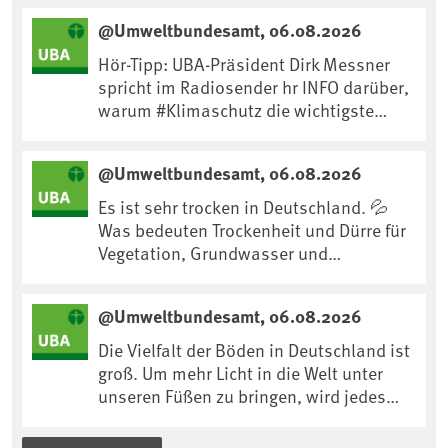
@Umweltbundesamt, 06.08.2026
Hör-Tipp: UBA-Präsident Dirk Messner
spricht im Radiosender hr INFO darüber,
warum #Klimaschutz die wichtigste
Maßnahme gegen #Hitze ist und wie wir
uns an Klimafolgen anpassen können:
@Umweltbundesamt, 06.08.2026
https://www.ardsounds.de/episode/urn
:ard:episode:0e7cf1c4b819c26d/
Es ist sehr trocken in Deutschland. 💦
Was bedeuten Trockenheit und Dürre für
Vegetation, Grundwasser und
Landwirtschaft? Ist das bereits der
Klimawandel? Und wie können wir uns
@Umweltbundesamt, 06.08.2026
anpassen?🤔Antworten auf diese und
weitere Fragen auf unserer Webseite:
Die Vielfalt der Böden in Deutschland ist
www.uba.de/trockenheit #Trockenheit
groß. Um mehr Licht in die Welt unter
#Klimawandel
unseren Füßen zu bringen, wird jedes
Jahr am 5. Dezember, dem
Internationalen Tag des Bodens, der