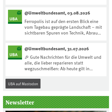
nachhören:
https://www.mdr.de/kultur/podcast/tri
@Umweltbundesamt, 03.08.2026
fft/dirk-messner-audio-100.html
Ferropolis ist auf den ersten Blick eine
vom Tagebau geprägte Landschaft – mit
sichtbaren Spuren von Technik, Abraum
& tiefgreifenden Eingriffen in den Boden.
Doch diese Landschaft erzählt mehr als
@Umweltbundesamt, 31.07.2026
nur ihre bergbauliche Vergangenheit.
Hier lässt sich beobachten, wie sich aus
🎉 Gute Nachrichten für die Umwelt und
Kippenflächen lebendige Böden
alle, die lieber reparieren statt
entwickeln, Pflanzen Fuß fassen & neue
wegzuschmeißen: Ab heute gilt in
Lebensräume entstehen....
Deutschland für viele Elektrogeräte das
„Recht auf Reparatur“.Demnach müssen
UBA auf Mastodon
Hersteller allen Verbraucher*innen für
die folgenden Produkte – soweit
technisch möglich – nach Ablauf der
Newsletter
Gewährleistungsfrist Reparaturen zu
einem angemessenen Preis anbieten: