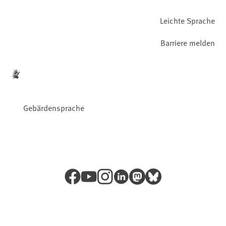
Leichte Sprache
Barriere melden
Gebärdensprache
Facebook
YouTube
Instagram
LinkedIn
Mastodon
Bluesky