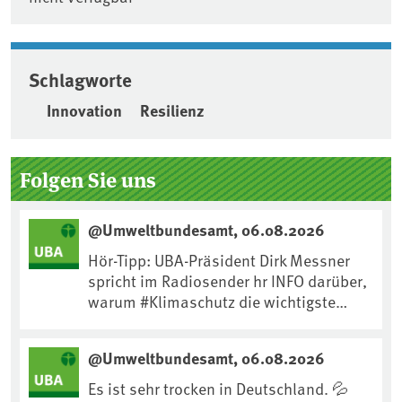
Schlagworte
Innovation
Resilienz
Seitenleiste
Folgen Sie uns
@Umweltbundesamt, 06.08.2026
Hör-Tipp: UBA-Präsident Dirk Messner
spricht im Radiosender hr INFO darüber,
warum #Klimaschutz die wichtigste
Maßnahme gegen #Hitze ist und wie wir
uns an Klimafolgen anpassen können:
@Umweltbundesamt, 06.08.2026
https://www.ardsounds.de/episode/urn
:ard:episode:0e7cf1c4b819c26d/
Es ist sehr trocken in Deutschland. 💦