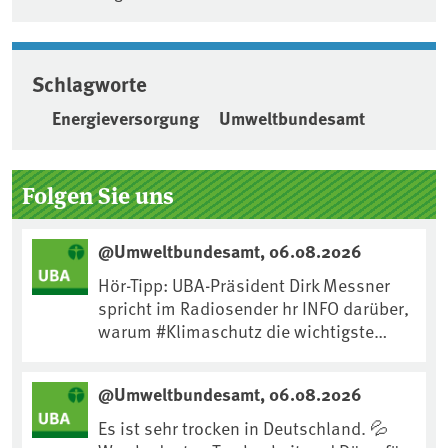
Schlagworte
Energieversorgung
Umweltbundesamt
Seitenleiste
Folgen Sie uns
@Umweltbundesamt, 06.08.2026
Hör-Tipp: UBA-Präsident Dirk Messner
spricht im Radiosender hr INFO darüber,
warum #Klimaschutz die wichtigste
Maßnahme gegen #Hitze ist und wie wir
uns an Klimafolgen anpassen können:
@Umweltbundesamt, 06.08.2026
https://www.ardsounds.de/episode/urn
:ard:episode:0e7cf1c4b819c26d/
Es ist sehr trocken in Deutschland. 💦