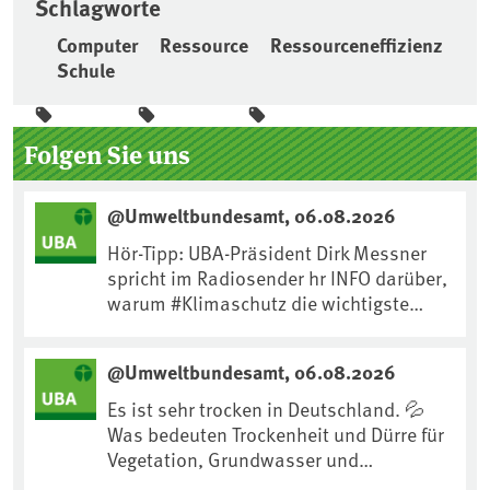
Schlagworte
Computer
Ressource
Ressourceneffizienz
Schule
Seitenleiste
Folgen Sie uns
@Umweltbundesamt, 06.08.2026
Hör-Tipp: UBA-Präsident Dirk Messner
spricht im Radiosender hr INFO darüber,
warum #Klimaschutz die wichtigste
Maßnahme gegen #Hitze ist und wie wir
uns an Klimafolgen anpassen können:
@Umweltbundesamt, 06.08.2026
https://www.ardsounds.de/episode/urn
:ard:episode:0e7cf1c4b819c26d/
Es ist sehr trocken in Deutschland. 💦
Was bedeuten Trockenheit und Dürre für
Vegetation, Grundwasser und
Landwirtschaft? Ist das bereits der