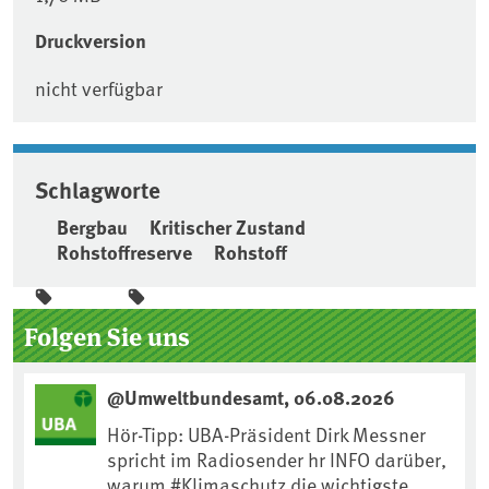
Druckversion
nicht verfügbar
Schlagworte
Bergbau
Kritischer Zustand
Rohstoffreserve
Rohstoff
Seitenleiste
Folgen Sie uns
@Umweltbundesamt, 06.08.2026
Hör-Tipp: UBA-Präsident Dirk Messner
spricht im Radiosender hr INFO darüber,
warum #Klimaschutz die wichtigste