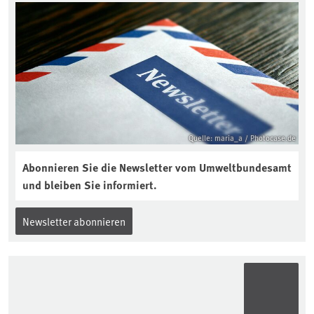
Bodenjahres? Infos dazu gibt es im
aktuellen Podcast „Soilcast“. Jetzt
reinhören:
https://soilcast.de/interview/sc202-
interview-die-kuer-der-krume/
Quelle: maria_a / Photocase.de
Abonnieren Sie die Newsletter vom Umweltbundesamt
und bleiben Sie informiert.
Newsletter abonnieren