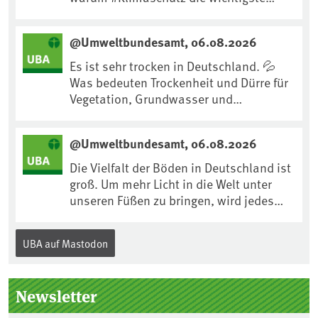
Maßnahme gegen #Hitze ist und wie wir
uns an Klimafolgen anpassen können:
@Umweltbundesamt, 06.08.2026
https://www.ardsounds.de/episode/urn
:ard:episode:0e7cf1c4b819c26d/
Es ist sehr trocken in Deutschland. 💦
Was bedeuten Trockenheit und Dürre für
Vegetation, Grundwasser und
Landwirtschaft? Ist das bereits der
Klimawandel? Und wie können wir uns
@Umweltbundesamt, 06.08.2026
anpassen?🤔Antworten auf diese und
weitere Fragen auf unserer Webseite:
Die Vielfalt der Böden in Deutschland ist
www.uba.de/trockenheit #Trockenheit
groß. Um mehr Licht in die Welt unter
#Klimawandel
unseren Füßen zu bringen, wird jedes
Jahr am 5. Dezember, dem
Internationalen Tag des Bodens, der
UBA auf Mastodon
„Boden des Jahres“ vorgestellt. Das UBA
unterstützt die Aktion. Wer sitzt im
Kuratorium, wie wird der Boden des
Newsletter
Jahres ausgewählt und was passiert
eigentlich während eines solchen