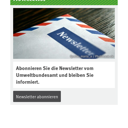
Boden des Jahres ausgewählt und
was passiert eigentlich während
eines solchen Bodenjahres? Infos
dazu gibt es im aktuellen Podcast
„Soilcast“. Jetzt reinhören:
https://soilcast.de/interview/sc20
2-interview-die-kuer-der-krume/
Quelle: maria_a / Photocase.de
Abonnieren Sie die Newsletter vom
Umweltbundesamt und bleiben Sie
informiert.
Newsletter abonnieren