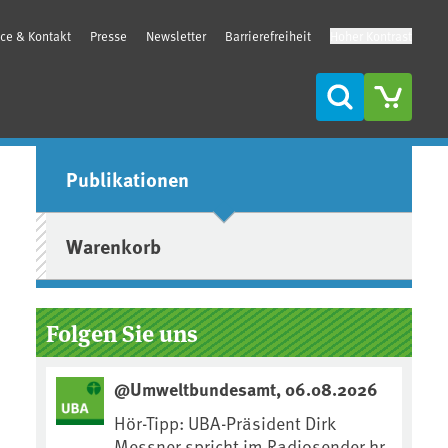
ice & Kontakt
Presse
Newsletter
Barrierefreiheit
Hoher Kontrast
Suche
Seitenleiste
Publikationen
Warenkorb
Folgen Sie uns
@Umweltbundesamt, 06.08.2026
Hör-Tipp: UBA-Präsident Dirk
Messner spricht im Radiosender hr