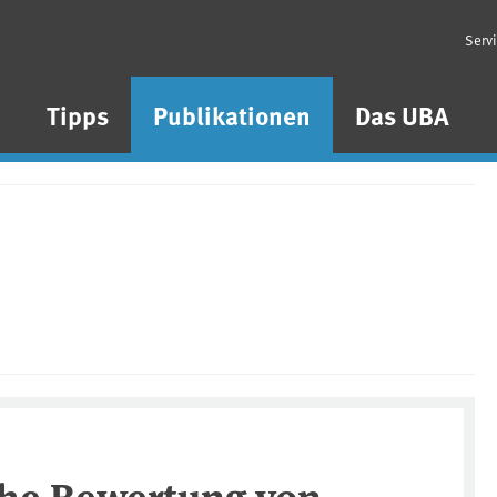
Serv
n
Tipps
Publikationen
Das UBA
he Bewertung von