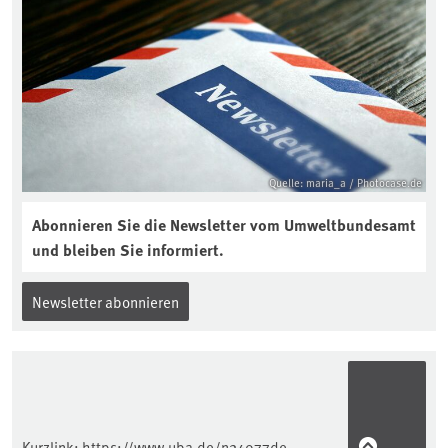
Bodenjahres? Infos dazu gibt es im
aktuellen Podcast „Soilcast“. Jetzt
reinhören:
https://soilcast.de/interview/sc202-
interview-die-kuer-der-krume/
Quelle: maria_a / Photocase.de
Abonnieren Sie die Newsletter vom Umweltbundesamt
und bleiben Sie informiert.
Newsletter abonnieren
Kurzlink:
https://www.uba.de/n24077de