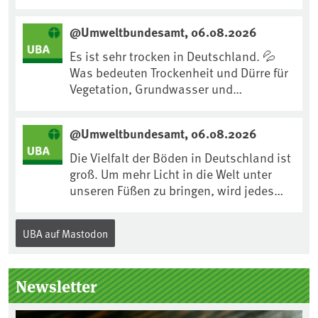
Maßnahme gegen #Hitze ist und wie wir
uns an Klimafolgen anpassen können:
@Umweltbundesamt, 06.08.2026
https://www.ardsounds.de/episode/urn
:ard:episode:0e7cf1c4b819c26d/
Es ist sehr trocken in Deutschland. 💦
Was bedeuten Trockenheit und Dürre für
Vegetation, Grundwasser und
Landwirtschaft? Ist das bereits der
Klimawandel? Und wie können wir uns
@Umweltbundesamt, 06.08.2026
anpassen?🤔Antworten auf diese und
weitere Fragen auf unserer Webseite:
Die Vielfalt der Böden in Deutschland ist
www.uba.de/trockenheit #Trockenheit
groß. Um mehr Licht in die Welt unter
#Klimawandel
unseren Füßen zu bringen, wird jedes
Jahr am 5. Dezember, dem
Internationalen Tag des Bodens, der
UBA auf Mastodon
„Boden des Jahres“ vorgestellt. Das UBA
unterstützt die Aktion. Wer sitzt im
Kuratorium, wie wird der Boden des
Newsletter
Jahres ausgewählt und was passiert
eigentlich während eines solchen