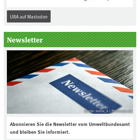
Jahr am 5. Dezember, dem
Internationalen Tag des Bodens, der
UBA auf Mastodon
„Boden des Jahres“ vorgestellt. Das UBA
unterstützt die Aktion. Wer sitzt im
Kuratorium, wie wird der Boden des
Newsletter
Jahres ausgewählt und was passiert
eigentlich während eines solchen
Bodenjahres? Infos dazu gibt es im
aktuellen Podcast „Soilcast“. Jetzt
reinhören:
https://soilcast.de/interview/sc202-
interview-die-kuer-der-krume/
Quelle: maria_a / Photocase.de
Abonnieren Sie die Newsletter vom Umweltbundesamt
und bleiben Sie informiert.