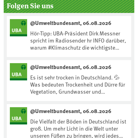
Seitenleiste
Folgen Sie uns
@Umweltbundesamt, 06.08.2026
Hör-Tipp: UBA-Präsident Dirk Messner
spricht im Radiosender hr INFO darüber,
warum #Klimaschutz die wichtigste
Maßnahme gegen #Hitze ist und wie wir
uns an Klimafolgen anpassen können:
@Umweltbundesamt, 06.08.2026
https://www.ardsounds.de/episode/urn
:ard:episode:0e7cf1c4b819c26d/
Es ist sehr trocken in Deutschland. 💦
Was bedeuten Trockenheit und Dürre für
Vegetation, Grundwasser und
Landwirtschaft? Ist das bereits der
Klimawandel? Und wie können wir uns
@Umweltbundesamt, 06.08.2026
anpassen?🤔Antworten auf diese und
weitere Fragen auf unserer Webseite:
Die Vielfalt der Böden in Deutschland ist
www.uba.de/trockenheit #Trockenheit
groß. Um mehr Licht in die Welt unter
#Klimawandel
unseren Füßen zu bringen, wird jedes