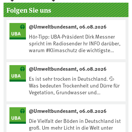
Seitenleiste
Folgen Sie uns
@Umweltbundesamt, 06.08.2026
Hör-Tipp: UBA-Präsident Dirk Messner
spricht im Radiosender hr INFO darüber,
warum #Klimaschutz die wichtigste
Maßnahme gegen #Hitze ist und wie wir
uns an Klimafolgen anpassen können:
@Umweltbundesamt, 06.08.2026
https://www.ardsounds.de/episode/urn
:ard:episode:0e7cf1c4b819c26d/
Es ist sehr trocken in Deutschland. 💦
Was bedeuten Trockenheit und Dürre für
Vegetation, Grundwasser und
Landwirtschaft? Ist das bereits der
Klimawandel? Und wie können wir uns
@Umweltbundesamt, 06.08.2026
anpassen?🤔Antworten auf diese und
weitere Fragen auf unserer Webseite:
Die Vielfalt der Böden in Deutschland ist
www.uba.de/trockenheit #Trockenheit
groß. Um mehr Licht in die Welt unter