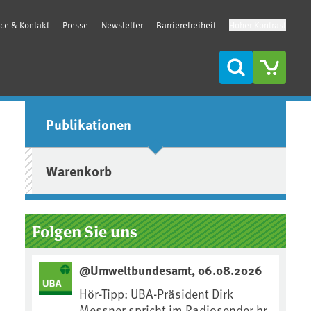
ice & Kontakt
Presse
Newsletter
Barrierefreiheit
Hoher Kontrast
Suche
Seitenleiste
Publikationen
Warenkorb
Folgen Sie uns
@Umweltbundesamt, 06.08.2026
Hör-Tipp: UBA-Präsident Dirk
Messner spricht im Radiosender hr