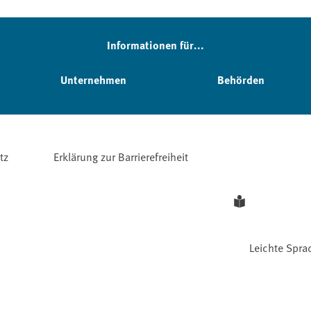
Informationen für...
Unternehmen
Behörden
tz
Erklärung zur Barrierefreiheit
Leichte Spra
Facebook
YouTube
Instagram
LinkedIn
Mastodon
Bluesky