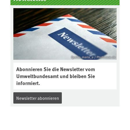
Boden des Jahres ausgewählt und
was passiert eigentlich während
eines solchen Bodenjahres? Infos
dazu gibt es im aktuellen Podcast
„Soilcast“. Jetzt reinhören:
https://soilcast.de/interview/sc20
2-interview-die-kuer-der-krume/
Quelle: maria_a / Photocase.de
Abonnieren Sie die Newsletter vom
Umweltbundesamt und bleiben Sie
informiert.
Newsletter abonnieren