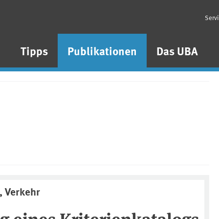
Serv
n
Tipps
Publikationen
Das UBA
, Verkehr
 eines Kriterienkatalogs