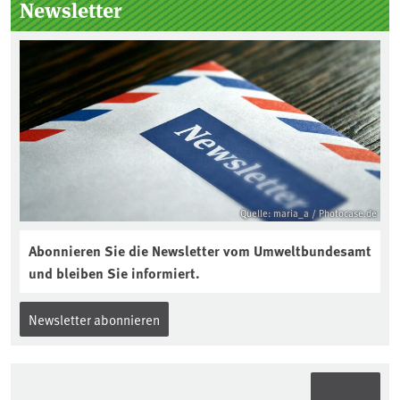
Newsletter
Jahres ausgewählt und was passiert
eigentlich während eines solchen
Bodenjahres? Infos dazu gibt es im
aktuellen Podcast „Soilcast“. Jetzt
reinhören:
https://soilcast.de/interview/sc202-
interview-die-kuer-der-krume/
Quelle: maria_a / Photocase.de
Abonnieren Sie die Newsletter vom Umweltbundesamt
und bleiben Sie informiert.
Newsletter abonnieren