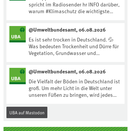
spricht im Radiosender hr INFO darüber,
warum #Klimaschutz die wichtigste
Maßnahme gegen #Hitze ist und wie wir
uns an Klimafolgen anpassen können:
@Umweltbundesamt, 06.08.2026
https://www.ardsounds.de/episode/urn
:ard:episode:0e7cf1c4b819c26d/
Es ist sehr trocken in Deutschland. 💦
Was bedeuten Trockenheit und Dürre für
Vegetation, Grundwasser und
Landwirtschaft? Ist das bereits der
Klimawandel? Und wie können wir uns
@Umweltbundesamt, 06.08.2026
anpassen?🤔Antworten auf diese und
weitere Fragen auf unserer Webseite:
Die Vielfalt der Böden in Deutschland ist
www.uba.de/trockenheit #Trockenheit
groß. Um mehr Licht in die Welt unter
#Klimawandel
unseren Füßen zu bringen, wird jedes
Jahr am 5. Dezember, dem
Internationalen Tag des Bodens, der
UBA auf Mastodon
„Boden des Jahres“ vorgestellt. Das UBA
unterstützt die Aktion. Wer sitzt im
Kuratorium, wie wird der Boden des