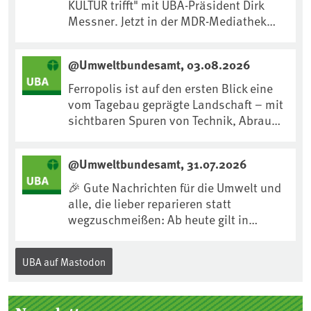
KULTUR trifft" mit UBA-Präsident Dirk
Messner. Jetzt in der MDR-Mediathek
nachhören:
https://www.mdr.de/kultur/podcast/tri
@Umweltbundesamt, 03.08.2026
fft/dirk-messner-audio-100.html
Ferropolis ist auf den ersten Blick eine
vom Tagebau geprägte Landschaft – mit
sichtbaren Spuren von Technik, Abraum
& tiefgreifenden Eingriffen in den Boden.
Doch diese Landschaft erzählt mehr als
@Umweltbundesamt, 31.07.2026
nur ihre bergbauliche Vergangenheit.
Hier lässt sich beobachten, wie sich aus
🎉 Gute Nachrichten für die Umwelt und
Kippenflächen lebendige Böden
alle, die lieber reparieren statt
entwickeln, Pflanzen Fuß fassen & neue
wegzuschmeißen: Ab heute gilt in
Lebensräume entstehen....
Deutschland für viele Elektrogeräte das
„Recht auf Reparatur“.Demnach müssen
UBA auf Mastodon
Hersteller allen Verbraucher*innen für
die folgenden Produkte – soweit
technisch möglich – nach Ablauf der