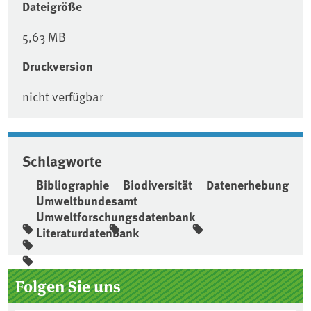
Dateigröße
5,63 MB
Druckversion
nicht verfügbar
Schlagworte
Bibliographie
Biodiversität
Datenerhebung
Umweltbundesamt
Umweltforschungsdatenbank
Literaturdatenbank
Seitenleiste
Folgen Sie uns