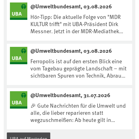
@Umweltbundesamt, 03.08.2026
Hör-Tipp: Die aktuelle Folge von "MDR
KULTUR trifft" mit UBA-Präsident Dirk
Messner. Jetzt in der MDR-Mediathek
nachhören:
https://www.mdr.de/kultur/podcast/tri
@Umweltbundesamt, 03.08.2026
fft/dirk-messner-audio-100.html
Ferropolis ist auf den ersten Blick eine
vom Tagebau geprägte Landschaft – mit
sichtbaren Spuren von Technik, Abraum
& tiefgreifenden Eingriffen in den Boden.
Doch diese Landschaft erzählt mehr als
@Umweltbundesamt, 31.07.2026
nur ihre bergbauliche Vergangenheit.
Hier lässt sich beobachten, wie sich aus
🎉 Gute Nachrichten für die Umwelt und
Kippenflächen lebendige Böden
alle, die lieber reparieren statt
entwickeln, Pflanzen Fuß fassen & neue
wegzuschmeißen: Ab heute gilt in
Lebensräume entstehen....
Deutschland für viele Elektrogeräte das
„Recht auf Reparatur“.Demnach müssen
UBA auf Mastodon