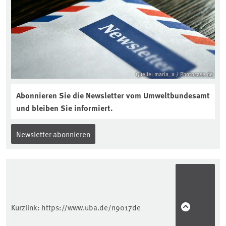
reinhören:
https://soilcast.de/interview/sc202-
interview-die-kuer-der-krume/
Quelle: maria_a / Photocase.de
Abonnieren Sie die Newsletter vom Umweltbundesamt
und bleiben Sie informiert.
Newsletter abonnieren
Kurzlink:
https://www.uba.de/n9017de