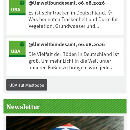
@Umweltbundesamt, 06.08.2026
https://www.ardsounds.de/episode/urn
:ard:episode:0e7cf1c4b819c26d/
Es ist sehr trocken in Deutschland. 💦
Was bedeuten Trockenheit und Dürre für
Vegetation, Grundwasser und
Landwirtschaft? Ist das bereits der
Klimawandel? Und wie können wir uns
@Umweltbundesamt, 06.08.2026
anpassen?🤔Antworten auf diese und
weitere Fragen auf unserer Webseite:
Die Vielfalt der Böden in Deutschland ist
www.uba.de/trockenheit #Trockenheit
groß. Um mehr Licht in die Welt unter
#Klimawandel
unseren Füßen zu bringen, wird jedes
Jahr am 5. Dezember, dem
Internationalen Tag des Bodens, der
UBA auf Mastodon
„Boden des Jahres“ vorgestellt. Das UBA
unterstützt die Aktion. Wer sitzt im
Kuratorium, wie wird der Boden des
Newsletter
Jahres ausgewählt und was passiert
eigentlich während eines solchen
Bodenjahres? Infos dazu gibt es im
aktuellen Podcast „Soilcast“. Jetzt