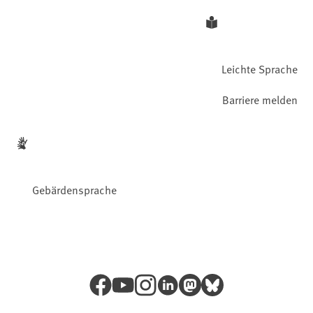
Leichte Sprache
Barriere melden
Gebärdensprache
Facebook
YouTube
Instagram
LinkedIn
Mastodon
Bluesky