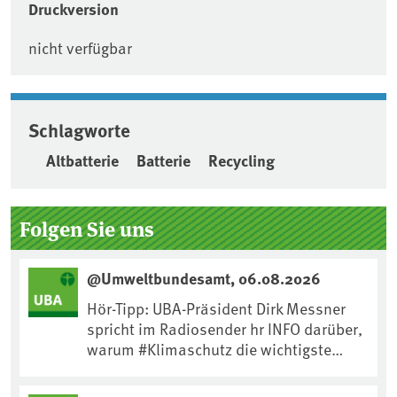
Druckversion
nicht verfügbar
Schlagworte
Altbatterie
Batterie
Recycling
Seitenleiste
Folgen Sie uns
@Umweltbundesamt, 06.08.2026
Hör-Tipp: UBA-Präsident Dirk Messner
spricht im Radiosender hr INFO darüber,
warum #Klimaschutz die wichtigste
Maßnahme gegen #Hitze ist und wie wir
uns an Klimafolgen anpassen können: