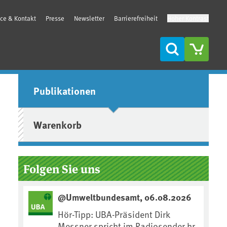
ice & Kontakt
Presse
Newsletter
Barrierefreiheit
Hoher Kontrast
Suche
Seitenleiste
Publikationen
Warenkorb
Folgen Sie uns
@Umweltbundesamt, 06.08.2026
Hör-Tipp: UBA-Präsident Dirk
Messner spricht im Radiosender hr