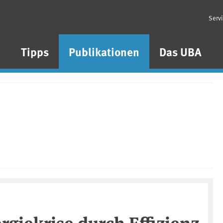
Serv
n
Tipps
Publikationen
Das UBA
rgiekrise durch Effizienz