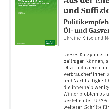
und Suffizi
Politikempfeh
Öl- und Gasve
Ukraine-Krise und Na
Dieses Kurzpapier 
beitragen können, s
Öl zu reduzieren, um
Verbraucher*innen z
und Nachhaltigkeit 
die innerhalb weni
Winter problemlos 
bestehenden UBA-Vo
weiteren Schritte fü