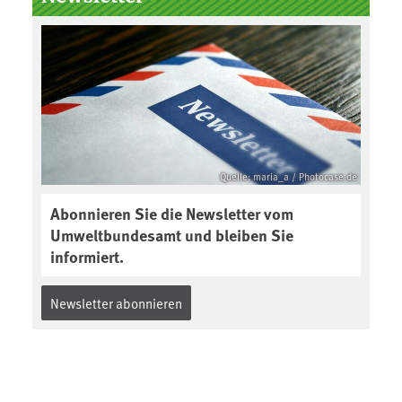
Boden des Jahres ausgewählt und
was passiert eigentlich während
eines solchen Bodenjahres? Infos
dazu gibt es im aktuellen Podcast
„Soilcast“. Jetzt reinhören:
https://soilcast.de/interview/sc20
2-interview-die-kuer-der-krume/
Quelle: maria_a / Photocase.de
Abonnieren Sie die Newsletter vom
Umweltbundesamt und bleiben Sie
informiert.
Newsletter abonnieren