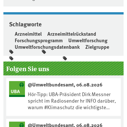
Schlagworte
Arzneimittel
Arzneimittelrückstand
Forschungsprogramm
Umweltforschung
Umweltforschungsdatenbank
Zielgruppe
Seitenleiste
Folgen Sie uns
@Umweltbundesamt, 06.08.2026
Hör-Tipp: UBA-Präsident Dirk Messner
spricht im Radiosender hr INFO darüber,
warum #Klimaschutz die wichtigste
Maßnahme gegen #Hitze ist und wie wir
uns an Klimafolgen anpassen können:
@Umweltbundesamt, 06.08.2026
https://www.ardsounds.de/episode/urn