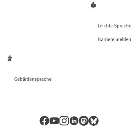
Leichte Sprache
Barriere melden
Gebärdensprache
Facebook
YouTube
Instagram
LinkedIn
Mastodon
Bluesky