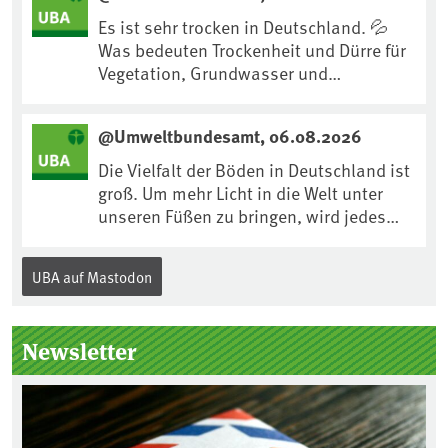
:ard:episode:0e7cf1c4b819c26d/
Es ist sehr trocken in Deutschland. 💦
Was bedeuten Trockenheit und Dürre für
Vegetation, Grundwasser und
Landwirtschaft? Ist das bereits der
Klimawandel? Und wie können wir uns
@Umweltbundesamt, 06.08.2026
anpassen?🤔Antworten auf diese und
weitere Fragen auf unserer Webseite:
Die Vielfalt der Böden in Deutschland ist
www.uba.de/trockenheit #Trockenheit
groß. Um mehr Licht in die Welt unter
#Klimawandel
unseren Füßen zu bringen, wird jedes
Jahr am 5. Dezember, dem
Internationalen Tag des Bodens, der
UBA auf Mastodon
„Boden des Jahres“ vorgestellt. Das UBA
unterstützt die Aktion. Wer sitzt im
Kuratorium, wie wird der Boden des
Newsletter
Jahres ausgewählt und was passiert
eigentlich während eines solchen
Bodenjahres? Infos dazu gibt es im
aktuellen Podcast „Soilcast“. Jetzt
reinhören: