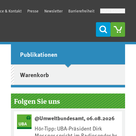
ice & Kontakt
Presse
Newsletter
Barrierefreiheit
Hoher Kontrast
Suche
Seitenleiste
Publikationen
Warenkorb
Folgen Sie uns
@Umweltbundesamt, 06.08.2026
Hör-Tipp: UBA-Präsident Dirk
Messner spricht im Radiosender hr