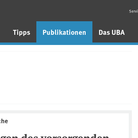
Serv
n
Tipps
Publikationen
Das UBA
che
gen des vorsorgenden