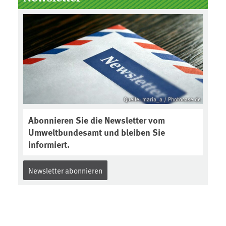
Boden des Jahres ausgewählt und
was passiert eigentlich während
eines solchen Bodenjahres? Infos
dazu gibt es im aktuellen Podcast
„Soilcast“. Jetzt reinhören:
https://soilcast.de/interview/sc20
2-interview-die-kuer-der-krume/
Quelle: maria_a / Photocase.de
Abonnieren Sie die Newsletter vom
Umweltbundesamt und bleiben Sie
informiert.
Newsletter abonnieren