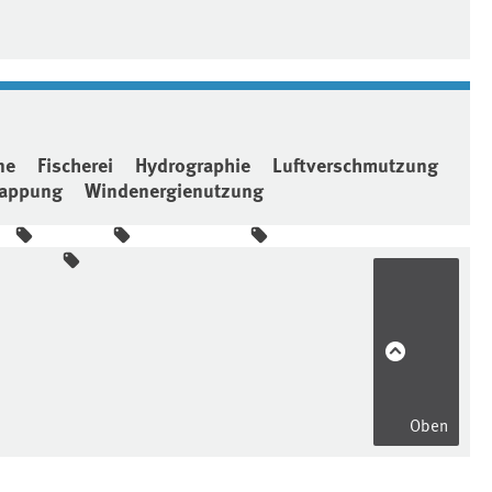
ne
Fischerei
Hydrographie
Luftverschmutzung
lappung
Windenergienutzung
Oben