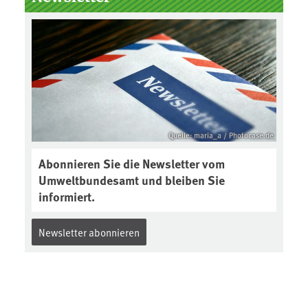
Boden des Jahres ausgewählt und
was passiert eigentlich während
eines solchen Bodenjahres? Infos
dazu gibt es im aktuellen Podcast
„Soilcast“. Jetzt reinhören:
https://soilcast.de/interview/sc20
2-interview-die-kuer-der-krume/
Quelle: maria_a / Photocase.de
Abonnieren Sie die Newsletter vom
Umweltbundesamt und bleiben Sie
informiert.
Newsletter abonnieren