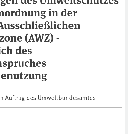
mordnung in der
Ausschließlichen
zone (AWZ) -
ich des
nspruches
ienutzung
im Auftrag des Umweltbundesamtes