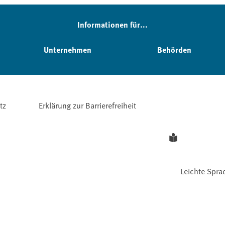
Informationen für...
Unternehmen
Behörden
tz
Erklärung zur Barrierefreiheit
Leichte Spra
Facebook
YouTube
Instagram
LinkedIn
Mastodon
Bluesky