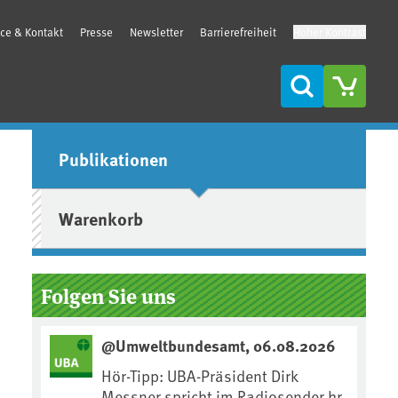
ice & Kontakt
Presse
Newsletter
Barrierefreiheit
Hoher Kontrast
Suche
Seitenleiste
Publikationen
Warenkorb
Folgen Sie uns
@Umweltbundesamt, 06.08.2026
Hör-Tipp: UBA-Präsident Dirk
Messner spricht im Radiosender hr