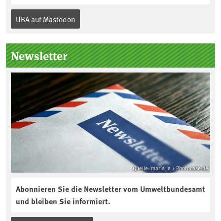
Jahr am 5. Dezember, dem
Internationalen Tag des Bodens, der
UBA auf Mastodon
„Boden des Jahres“ vorgestellt. Das UBA
unterstützt die Aktion. Wer sitzt im
Kuratorium, wie wird der Boden des
Newsletter
Jahres ausgewählt und was passiert
eigentlich während eines solchen
Bodenjahres? Infos dazu gibt es im
aktuellen Podcast „Soilcast“. Jetzt
reinhören:
https://soilcast.de/interview/sc202-
interview-die-kuer-der-krume/
Quelle: maria_a / Photocase.de
Abonnieren Sie die Newsletter vom Umweltbundesamt
und bleiben Sie informiert.