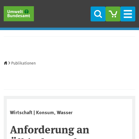
Direkt zum Inhalt
Direkt zum Hauptmenü
Direkt zur Fußzeile
Suche
Men
Startseite
Publikationen
Wirtschaft | Konsum, Wasser
Anforderung an