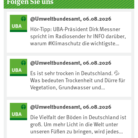
Folgen Sie uns
@Umweltbundesamt, 06.08.2026
Hör-Tipp: UBA-Präsident Dirk Messner
spricht im Radiosender hr INFO darüber,
warum #Klimaschutz die wichtigste
Maßnahme gegen #Hitze ist und wie wir
uns an Klimafolgen anpassen können:
@Umweltbundesamt, 06.08.2026
https://www.ardsounds.de/episode/urn
:ard:episode:0e7cf1c4b819c26d/
Es ist sehr trocken in Deutschland. 💦
Was bedeuten Trockenheit und Dürre für
Vegetation, Grundwasser und
Landwirtschaft? Ist das bereits der
Klimawandel? Und wie können wir uns
@Umweltbundesamt, 06.08.2026
anpassen?🤔Antworten auf diese und
weitere Fragen auf unserer Webseite:
Die Vielfalt der Böden in Deutschland ist
www.uba.de/trockenheit #Trockenheit
groß. Um mehr Licht in die Welt unter
#Klimawandel
unseren Füßen zu bringen, wird jedes